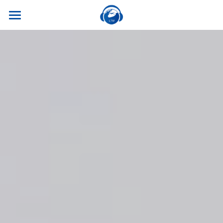
×
商品分类
首页
所有商品分类
关于我们
热门课程
听世界外语
名师风采
实习就业
英专学硕
学校荣誉
英专专硕
学习资源
实习项目
考试比赛
英语口译
就业资讯
翻译服务
干货讲座
合作伙伴
英语笔译
真题系列
笔译服务
联系我们
最新资讯
流利口语
双语资料
口译服务
雅思托福
翻译语种