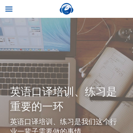
×
商品分类
首页
所有商品分类
关于我们
热门课程
听世界外语
名师风采
实习就业
英专学硕
学校荣誉
英专专硕
学习资源
实习项目
英语口译培训、练习是
考试比赛
英语口译
就业资讯
翻译服务
干货讲座
合作伙伴
重要的一环
英语笔译
真题系列
笔译服务
联系我们
最新资讯
流利口语
双语资料
口译服务
英语口译培训、练习是我们这个行
业一辈子需要做的事情
雅思托福
翻译语种