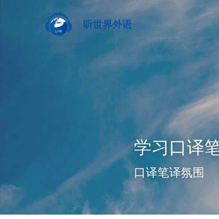
听世界外语
学习口译
口译笔译氛围