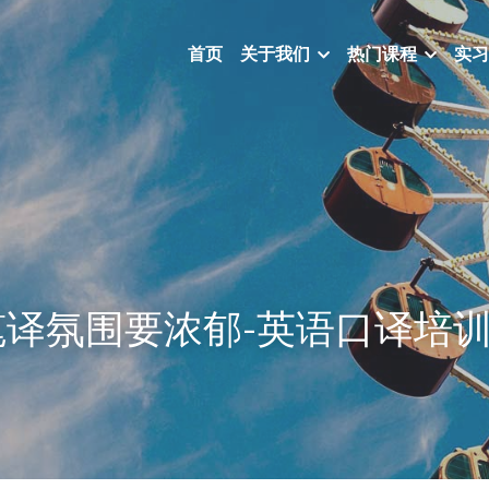
首页
关于我们
热门课程
实习
笔译氛围要浓郁-英语口译培