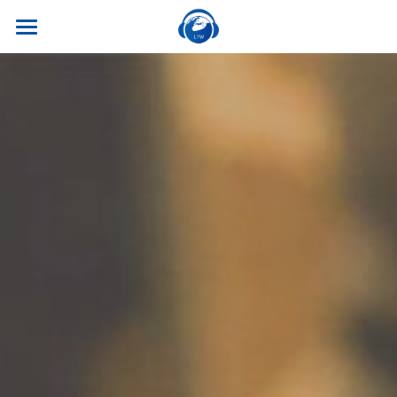
×
商品分类
首页
所有商品分类
关于我们
热门课程
听世界外语
名师风采
实习就业
英专学硕
学校荣誉
英专专硕
学习资源
实习项目
考试比赛
英语口译
就业资讯
翻译服务
干货讲座
合作伙伴
英语笔译
真题系列
笔译服务
联系我们
最新资讯
流利口语
双语资料
口译服务
雅思托福
翻译语种