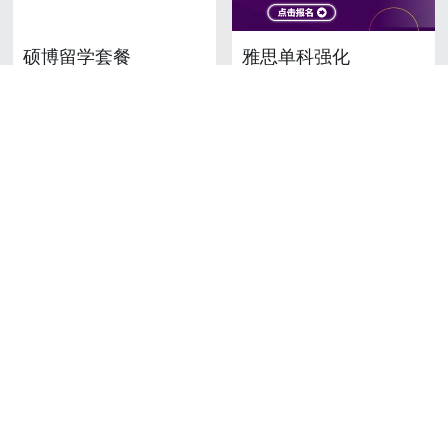
硕博留学套餐
雅思单科强化
¥9,980.00
¥1,280.00
雅思1V1订制课程（按
MTI翻译硕士个性化辅
小时计）
导（按小时计）
¥350.00
¥400.00