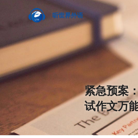
听世界外语
紧急预案
试作文万