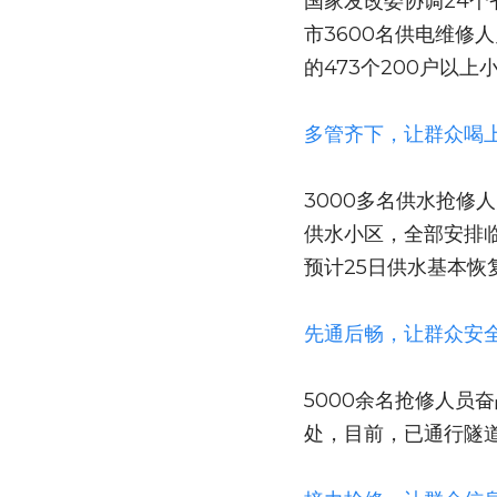
国家发改委协调24个
市3600名供电维
的473个200户以上
多管齐下，让群众喝
3000多名供水抢修
供水小区，全部安排临
预计25日供水基本恢
先通后畅，让群众安
5000余名抢修人员
处，目前，已通行隧道