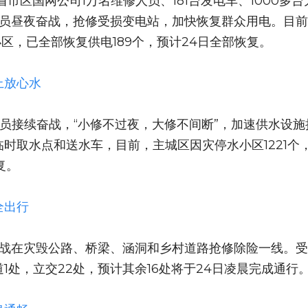
省市区国网公司1万名维修人员、181台发电车、1000多
修人员昼夜奋战，抢修受损变电站，加快恢复群众用电。目
小区，已全部恢复供电189个，预计24日全部恢复。
上放心水
人员接续奋战，“小修不过夜，大修不间断”，加速供水设
时取水点和送水车，目前，主城区因灾停水小区1221个，
复。
全出行
奋战在灾毁公路、桥梁、涵洞和乡村道路抢修除险一线。受
1处，立交22处，预计其余16处将于24日凌晨完成通行