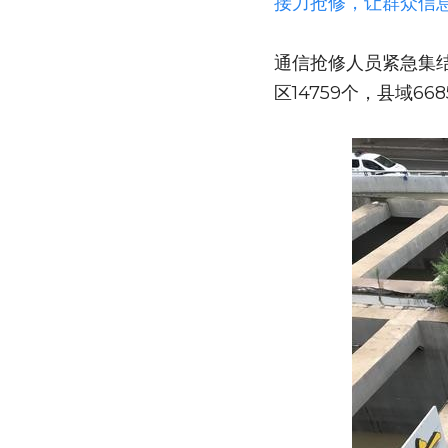
接力抢修，让群众信
通信抢修人员紧急集结
区14759个，县域6