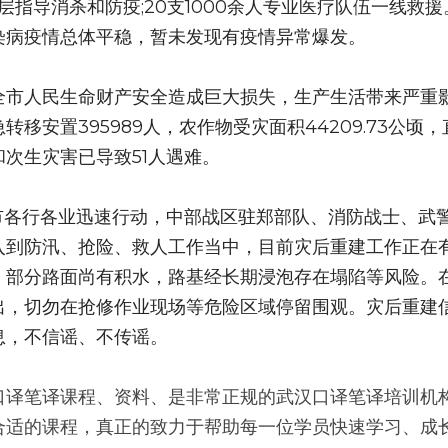
伍基层指导消杀和防疫;20支1000余人专业医疗队伍一线救
染病疫情总体平稳，暂未发现有疫情异常爆发。
市人民生命财产安全造成巨大损失，生产生活带来严重影响
移安置395989人，农作物受灾面积44209.73公顷，
次生灾害已导致51人遇难。
州市各行各业迅速行动，中部战区驻郑部队、消防战士、武
入到防汛、抢险、救人工作当中，目前灾后重建工作正在
，部分路面尚有积水，路基经长期浸泡存在塌陷等风险。
出，切勿在抢修作业现场等危险区域停留围观。灾后重建
息，不信谣、不传谣。
口译笔译课程、资料、是非常正规的武汉口译笔译培训机
合适的课程，真正的致力于帮助每一位学员快速学习、成