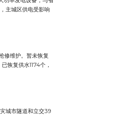
台大功率发电设备，与省
前，主城区供电受影响
施抢修维护。暂未恢复
已恢复供水1174个，
灾城市隧道和立交39
。