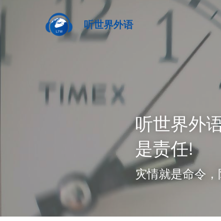
听世界外语
听世界外
是责任!
灾情就是命令，