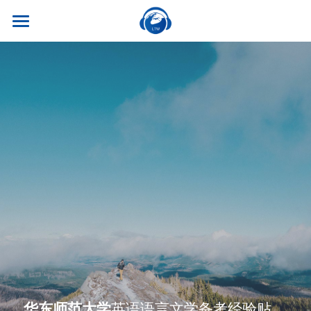
×
商品分类
首页
所有商品分类
关于我们
热门课程
听世界外语
名师风采
实习就业
英专学硕
学校荣誉
英专专硕
学习资源
实习项目
考试比赛
英语口译
就业资讯
翻译服务
干货讲座
合作伙伴
英语笔译
真题系列
笔译服务
联系我们
最新资讯
流利口语
双语资料
口译服务
雅思托福
华东师范大学
翻译语种
英语语言文学备考经验贴