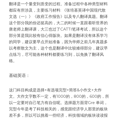
翻译是一个量变到质变的过程。准备过程中各种类型材料
都应有所涉及，主要练习材料: 《张培基英译中国现代散
文选（一）》《政府工作报告》以及专八翻译真题。翻译
这个部分我的份还挺高的，大二的时候一直跟着听世界的
唐老师上翻译课，大三也过了CATTI笔译考试，所以这个
部分算是我比较有信心得版块。如果是翻译没有体系学习
的同学，建议要早点开始准备，因为华师之前几年真题多
以考察散文为主，这个也是翻译中比较难得部分，建议早
点练习，尽可能各种材料都要练习到，以免换了翻译风
格。
基础英语：
这门科目构成是选择+有选项完型+简答&小作文+大作
文。大作文字数不一定，有1000的，800的，600的，所
以一定要对自己笔力有自信呢。选择题方面背Gre 单词，
完型今年是考了科技相关的，感觉跟经济学人那里的板块
差不多，所以可以挑着一些经济，科技领域的板块读读报