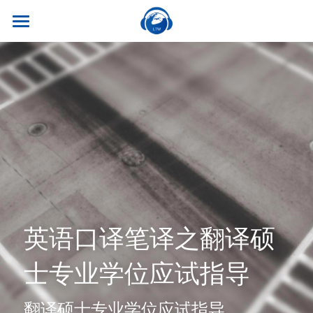
×
商品分类
首页
所有商品分类
关于我们
热门课程
听世界外语
名师风采
实习就业
英专学硕
学校荣誉
英专专硕
学习资源
实习项目
考试比赛
英语口译
就业资讯
翻译服务
干货讲座
英语口译笔译之翻译硕
合作伙伴
英语笔译
真题系列
笔译服务
联系我们
士专业学位应试指导
最新资讯
流利口语
双语资料
口译服务
翻译硕士专业学位应试指导
雅思托福
翻译语种