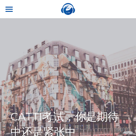
×
商品分类
首页
所有商品分类
关于我们
热门课程
听世界外语
名师风采
实习就业
英专学硕
学校荣誉
英专专硕
学习资源
实习项目
考试比赛
英语口译
就业资讯
翻译服务
干货讲座
合作伙伴
英语笔译
真题系列
笔译服务
联系我们
CATTI考试，你是期待
最新资讯
流利口语
双语资料
口译服务
中还是紧张中
雅思托福
翻译语种