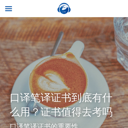
×
商品分类
首页
所有商品分类
关于我们
热门课程
听世界外语
名师风采
实习就业
英专学硕
学校荣誉
英专专硕
学习资源
实习项目
考试比赛
英语口译
就业资讯
翻译服务
干货讲座
口译笔译证书到底有什
合作伙伴
英语笔译
真题系列
笔译服务
联系我们
么用？证书值得去考吗
最新资讯
流利口语
双语资料
口译服务
口译笔译证书的重要性
雅思托福
翻译语种