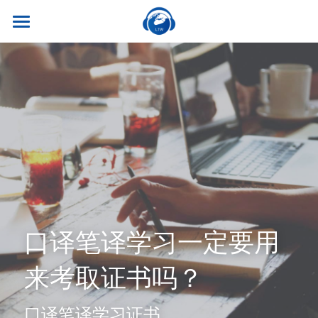
×
商品分类
首页
所有商品分类
关于我们
热门课程
听世界外语
名师风采
实习就业
英专学硕
学校荣誉
英专专硕
学习资源
实习项目
考试比赛
英语口译
就业资讯
翻译服务
干货讲座
口译笔译学习一定要用
合作伙伴
英语笔译
真题系列
笔译服务
联系我们
来考取证书吗？
最新资讯
流利口语
双语资料
口译服务
口译笔译学习证书
雅思托福
翻译语种