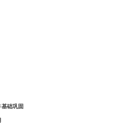
等
基础巩固
习