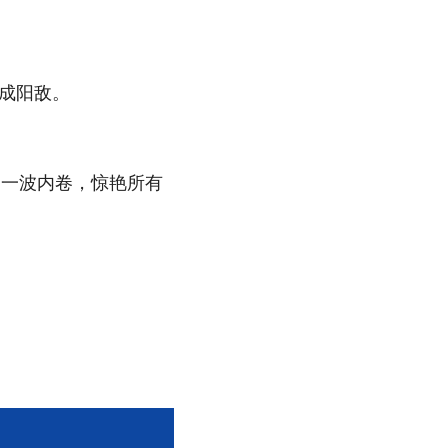
。
炼成阳敌。
启一波内卷，惊艳所有