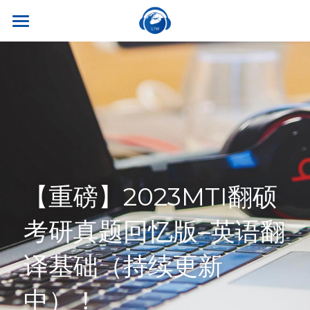
×
商品分类
首页
所有商品分类
关于我们
热门课程
听世界外语
名师风采
实习就业
英专学硕
学校荣誉
英专专硕
学习资源
实习项目
【重磅】2023MTI翻硕
考试比赛
英语口译
就业资讯
翻译服务
干货讲座
考研真题回忆版–英语翻
合作伙伴
英语笔译
真题系列
笔译服务
联系我们
译基础（持续更新
最新资讯
流利口语
双语资料
口译服务
中）！
雅思托福
翻译语种