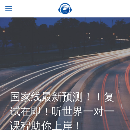
×
商品分类
首页
所有商品分类
关于我们
热门课程
听世界外语
名师风采
实习就业
英专学硕
学校荣誉
英专专硕
学习资源
实习项目
考试比赛
英语口译
就业资讯
翻译服务
干货讲座
国家线最新预测！！复
合作伙伴
英语笔译
真题系列
笔译服务
联系我们
试在即！听世界一对一
最新资讯
流利口语
双语资料
口译服务
课程助你上岸！
雅思托福
翻译语种