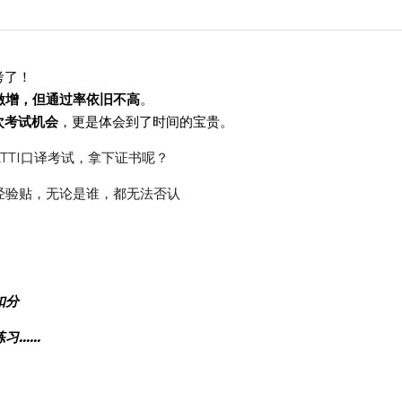
考了！
激增，但通过率依旧不高
。
次考试机会
，更是体会到了时间的宝贵。
ATTI口译考试，拿下证书呢？
经验贴，无论是谁，都无法否认
通过CATTI考试的关键因素之一就
扣分
练习……
 听世界CATTI口译笔记考前带练