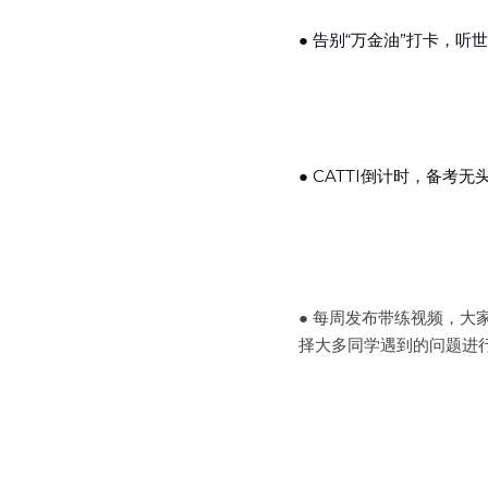
● 告别“万金油”打卡，听
● CATTI倒计时，备考
● 每周发布带练视频，大
择大多同学遇到的问题进