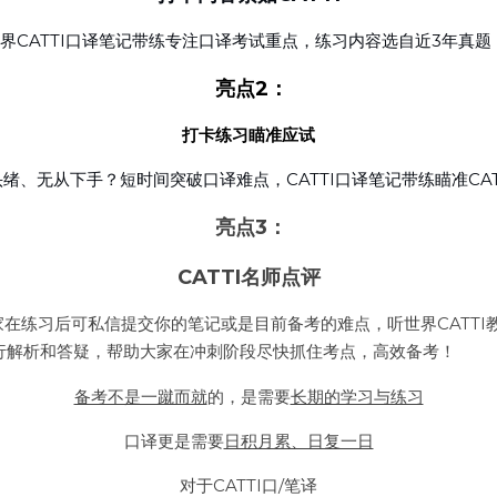
世界CATTI口译笔记带练专注口译考试重点，练习内容选自近3年真题
 亮点2：
 打卡练习瞄准应试 
无头绪、无从下手？短时间突破口译难点，CATTI口译笔记带练瞄准CA
 亮点3：
 CATTI名师点评 
家在练习后可私信提交你的笔记或是目前备考的难点，听世界CATT
行解析和答疑，帮助大家在冲刺阶段尽快抓住考点，高效备考！
备考不是一蹴而就
的，是需要
长期的学习与练习
口译更是需要
日积月累、日复一日
对于CATTI口/笔译