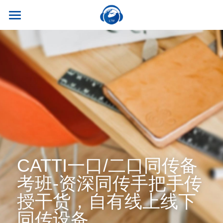
×
商品分类
首页
所有商品分类
关于我们
热门课程
听世界外语
名师风采
实习就业
英专学硕
学校荣誉
英专专硕
学习资源
实习项目
考试比赛
英语口译
就业资讯
翻译服务
干货讲座
CATTI一口/二口同传备
合作伙伴
英语笔译
真题系列
笔译服务
考班-资深同传手把手传
联系我们
最新资讯
流利口语
授干货，自有线上线下
双语资料
口译服务
同传设备
雅思托福
翻译语种