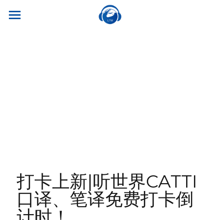
×
商品分类
首页
所有商品分类
关于我们
热门课程
听世界外语
名师风采
实习就业
英专学硕
学校荣誉
英专专硕
学习资源
实习项目
考试比赛
英语口译
就业资讯
翻译服务
干货讲座
合作伙伴
英语笔译
真题系列
笔译服务
打卡上新|听世界CATTI
联系我们
最新资讯
流利口语
口译、笔译免费打卡倒
双语资料
口译服务
计时！
雅思托福
翻译语种