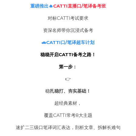
重磅推出🔥
CATTI直播口/笔译备考班
对标CATTI考试要求
资深名师带你沉浸式备考
🚗CATTI口/笔译超车计划
稳稳开启CATTI备考之路！
第一步：
👉
稳
扎稳打、夯实基础！
超经典素材，
覆
盖CATTI常考8大主题
速扩二三级口笔译词汇表达，剖析文章、拆解长难句