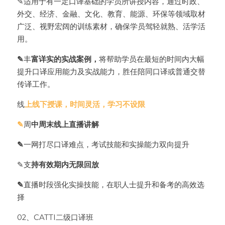
✎适用于有一定口译基础的学员所讲授内容，通过时政、
外交、经济、金融、文化、教育、能源、环保等领域取材
广泛、视野宏阔的训练素材，确保学员驾轻就熟、活学活
用。
✎
丰
富详实的实战案例，
将帮助学员在最短的时间内大幅
提升口译应用能力及实战能力，胜任陪同口译或普通交替
传译工作。
线
上线下授课，时间灵活，学习不设限
✎
周
中周末线上直播讲解
✎
一网打尽口译难点，考试技能和实操能力双向提升
✎支
持有效期内无限回放
✎
直播时段强化实操技能，在职人士提升和备考的高效选
择
02、
CATTI二级口译班