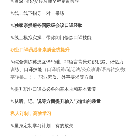
✎资深同传/交传名师全程定制教学
✎线上线下指导一对一带练
✎
独家亲授服务国际级会议口译经验
✎线上模拟实操，带你闭门修炼口译技能
职业口译员必备素质全线提升
✎综合训练英汉互译思维、非语言背景知识积累、记忆力
训练、口译技能
（口译听辨/笔记法/公众演讲/语言转换/数
字转换……）
、职业素质、外事要求等方面
✎提升职业口译员必备的基本功和基本素养
✎
从听、记、说等方面提升输入与输出的质量
私人订制，高效学习
✎量身定制学习计划，有的放矢