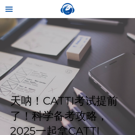
×
商品分类
首页
所有商品分类
关于我们
热门课程
听世界外语
名师风采
实习就业
英专学硕
学校荣誉
英专专硕
学习资源
实习项目
考试比赛
英语口译
就业资讯
翻译服务
干货讲座
天呐！CATTI考试提前
合作伙伴
英语笔译
真题系列
笔译服务
联系我们
了！科学备考攻略，
最新资讯
流利口语
双语资料
口译服务
2025一起拿CATTI
雅思托福
翻译语种