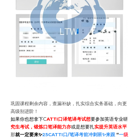
巩固课程剩余内容，查漏补缺，扎实综合实务基础，向更
高级别进阶！
如果你也想拿下C
ATTI口译笔译考试想
要参加英语专业研
究生考试，锻炼口笔译能力亦
或是想要扎
实提升英语水平
那
就一定要来✨
25CATTI口/笔译考前冲刺班✨来跟
 “
一
级