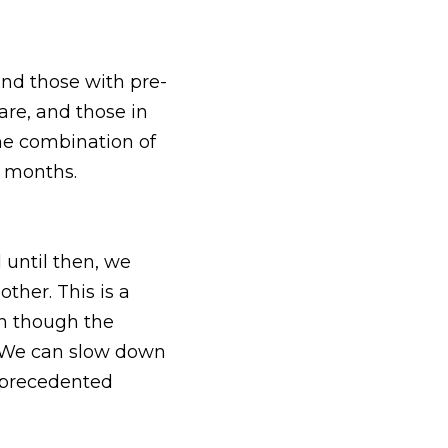
and those with pre-
re, and those in 
he combination of 
e months.
until then, we 
ther. This is a 
en though the 
. We can slow down 
nprecedented 