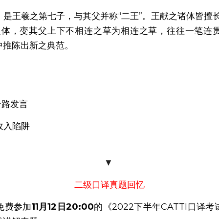
是王羲之第七子，与其父并称“二王”。王献之诸体皆擅
之体，变其父上下不相连之草为相连之草，往往一笔连
中推陈出新之典范。
一路发言
收入陷阱
▼
二级口译真题回忆
免费参加
11月12日20:00
的《2022下半年CATTI口译