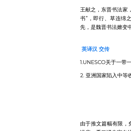
王献之，东晋书法家，
书”，即行、草连绵
先，是魏晋书法嬗变
 英译汉 交传 
1.UNESCO关于一带
2. 亚洲国家陷入中等
由于推文篇幅有限，