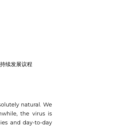
可持续发展议程
lutely natural. We 
hile, the virus is 
ies and day-to-day 