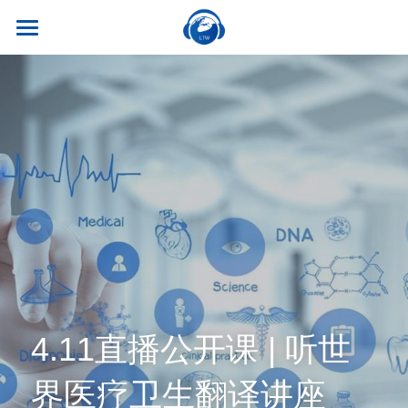
×
商品分类
首页
所有商品分类
关于我们
热门课程
听世界外语
名师风采
实习就业
英专学硕
学校荣誉
英专专硕
学习资源
实习项目
考试比赛
英语口译
就业资讯
翻译服务
干货讲座
合作伙伴
英语笔译
真题系列
笔译服务
联系我们
4.11直播公开课 | 听世
最新资讯
流利口语
双语资料
口译服务
界医疗卫生翻译讲座
雅思托福
翻译语种