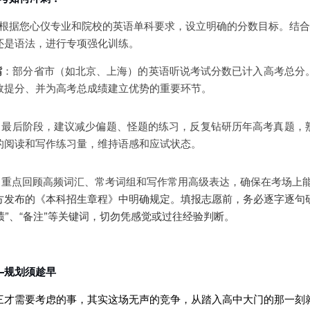
根据您心仪专业和院校的英语单科要求，设立明确的分数目标。结合
还是语法，进行专项强化训练。
嘴
：部分省市（如北京、上海）的英语听说考试分数已计入高考总分
效提分、并为高考总成绩建立优势的重要环节。
：最后阶段，建议减少偏题、怪题的练习，反复钻研历年高考真题，
的阅读和写作练习量，维持语感和应试状态。
：重点回顾高频词汇、常考词组和写作常用高级表达，确保在考场上
方发布的《本科招生章程》中明确规定。填报志愿前，务必逐字逐句
成绩”、“备注”等关键词，切勿凭感觉或过往经验判断。
规划须趁早 
三才需要考虑的事，其实这场无声的竞争，从踏入高中大门的那一刻