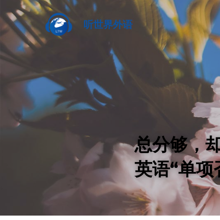
听世界外语
总分够，
英语“单项