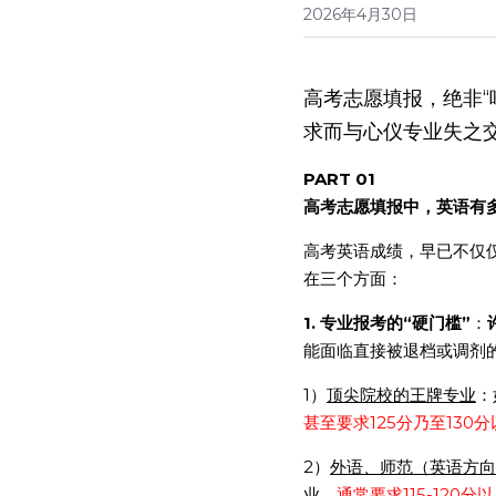
2026年4月30日
高考志愿填报，绝非
求而与心仪专业失之
PART 01
高考志愿填报中，英语有多
高考英语成绩，早已不仅仅
在三个方面：
1. 专业报考的“硬门槛”
：
能面临直接被退档或调剂
1）
顶尖院校的王牌专业
：
甚至要求125分乃至130
2）
外语、师范（英语方向
业，
通常要求115-120分