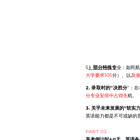
5
）部分特殊专
业：如民航
大学要求105
分）、以
及港
2. 录取时的“决胜分
”：
分专业安排中占得先
机
。
3. 关乎未来发展的“软实
英语能力都是不可或缺的
PART 02
高考倒计时40天，英语备