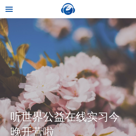
×
商品分类
首页
所有商品分类
关于我们
热门课程
听世界外语
名师风采
实习就业
英专学硕
学校荣誉
英专专硕
学习资源
实习项目
考试比赛
英语口译
就业资讯
翻译服务
干货讲座
合作伙伴
英语笔译
真题系列
笔译服务
联系我们
听世界公益在线实习今
最新资讯
流利口语
双语资料
口译服务
晚开营啦
雅思托福
翻译语种