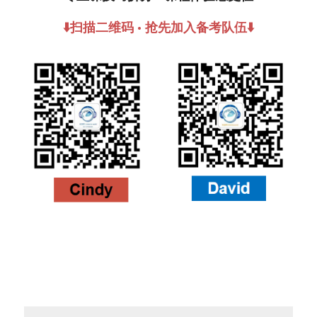
⬇️扫描二维码 · 抢先加入备考队伍⬇️