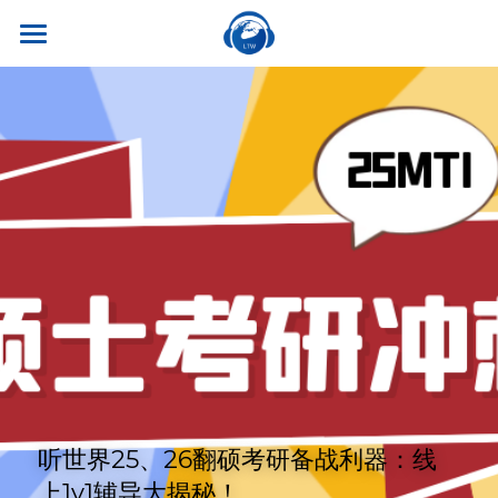
×
商品分类
首页
所有商品分类
关于我们
热门课程
听世界外语
名师风采
实习就业
英专学硕
学校荣誉
英专专硕
学习资源
实习项目
考试比赛
英语口译
就业资讯
翻译服务
干货讲座
合作伙伴
英语笔译
真题系列
笔译服务
联系我们
最新资讯
流利口语
双语资料
口译服务
听世界25、26翻硕考研备战利器：线
雅思托福
上1v1辅导大揭秘！
翻译语种