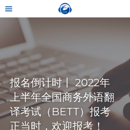
×
商品分类
首页
所有商品分类
关于我们
热门课程
听世界外语
名师风采
实习就业
英专学硕
学校荣誉
英专专硕
学习资源
实习项目
报名倒计时丨 2022年
考试比赛
英语口译
就业资讯
翻译服务
干货讲座
上半年全国商务外语翻
合作伙伴
英语笔译
真题系列
笔译服务
联系我们
译考试（BETT）报考
最新资讯
流利口语
双语资料
口译服务
正当时，欢迎报考！
雅思托福
翻译语种