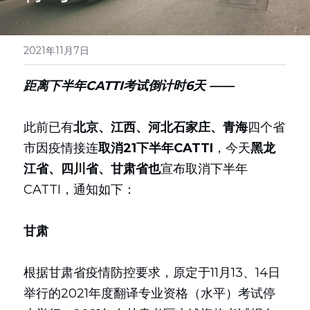
医学系列
翻译报价
2021年11月7日
距离下半年CATTI考试倒计时6天 ——
此前已有
北京、江西、河北石家庄、青海
四个省
市因疫情接连
取消21下半年CATTI
，今天
黑龙
江省、四川省、甘肃省也
宣布取消下半年
CATTI，通知如下：
甘肃
根据甘肃省疫情防控要求，原定于11月13、14日
举行的2021年度翻译专业资格（水平）考试停