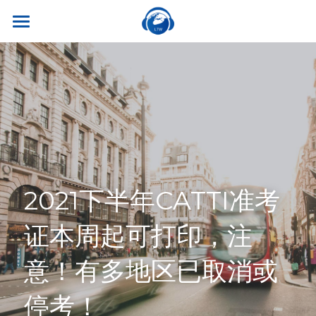
×
商品分类
首页
所有商品分类
关于我们
热门课程
听世界外语
名师风采
实习就业
英专学硕
学校荣誉
英专专硕
学习资源
实习项目
2021下半年CATTI准考
考试比赛
英语口译
就业资讯
翻译服务
干货讲座
证本周起可打印，注
合作伙伴
英语笔译
真题系列
笔译服务
联系我们
意！有多地区已取消或
最新资讯
流利口语
双语资料
口译服务
停考！
雅思托福
翻译语种