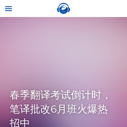
×
商品分类
首页
所有商品分类
关于我们
热门课程
听世界外语
名师风采
实习就业
英专学硕
学校荣誉
英专专硕
学习资源
实习项目
考试比赛
英语口译
就业资讯
翻译服务
干货讲座
春季翻译考试倒计时，
合作伙伴
英语笔译
真题系列
笔译服务
联系我们
笔译批改6月班火爆热
最新资讯
流利口语
双语资料
口译服务
招中
雅思托福
翻译语种