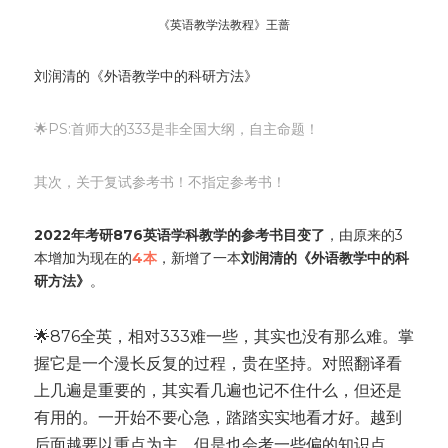
《英语教学法教程》王蔷
刘润清的《外语教学中的科研方法》
🌟PS:首师大的333是非全国大纲，自主命题！
其次，关于复试参考书！不指定参考书！
2022年考研876英语学科教学的参考书目变了
，由原来的3
本增加为现在的
4本
，新增了一本
刘润清的《外语教学中的科
研方法》
。
🌟876全英，相对333难一些，其实也没有那么难。掌
握它是一个漫长反复的过程，贵在坚持。对照翻译看
上几遍是重要的，其实看几遍也记不住什么，但还是
有用的。一开始不要心急，踏踏实实地看才好。越到
后面越要以重点为主。但是也会考一些偏的知识点。