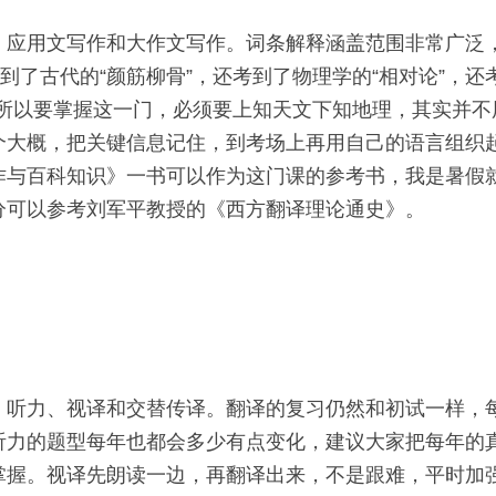
、应用文写作和大作文写作。词条解释涵盖范围非常广泛
考到了古代的“颜筋柳骨”，还考到了物理学的“相对论”，
”。所以要掌握这一门，必须要上知天文下知地理，其实并
个大概，把关键信息记住，到考场上再用自己的语言组织
作与百科知识》一书可以作为这门课的参考书，我是暑假
分可以参考刘军平教授的《西方翻译理论通史》。 
、听力、视译和交替传译。翻译的复习仍然和初试一样，
听力的题型每年也都会多少有点变化，建议大家把每年的
掌握。视译先朗读一边，再翻译出来，不是跟难，平时加