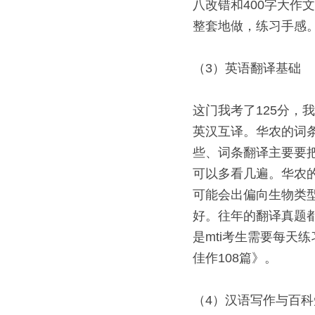
八改错和400字大作
整套地做，练习手感。
（3）英语翻译基础 
这门我考了125分
英汉互译。华农的词
些、词条翻译主要要
可以多看几遍。华农
可能会出偏向生物类
好。往年的翻译真题
是mti考生需要每天
佳作108篇》。 
（4）汉语写作与百科