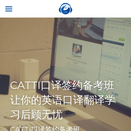
×
商品分类
首页
所有商品分类
关于我们
热门课程
听世界外语
名师风采
实习就业
英专学硕
学校荣誉
英专专硕
学习资源
实习项目
CATTI口译签约备考班
考试比赛
英语口译
就业资讯
翻译服务
干货讲座
让你的英语口译翻译学
合作伙伴
英语笔译
真题系列
笔译服务
联系我们
习后顾无忧
最新资讯
流利口语
双语资料
口译服务
CATTI口译签约备考班
雅思托福
翻译语种