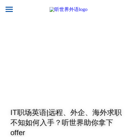
×
商品分类
首页
所有商品分类
关于我们
热门课程
听世界外语
名师风采
实习就业
英专学硕
学校荣誉
英专专硕
学习资源
实习项目
考试比赛
英语口译
就业资讯
翻译服务
干货讲座
合作伙伴
英语笔译
真题系列
笔译服务
IT职场英语|远程、外企、海外求职
联系我们
最新资讯
流利口语
双语资料
口译服务
不知如何入手？听世界助你拿下
offer
雅思托福
翻译语种