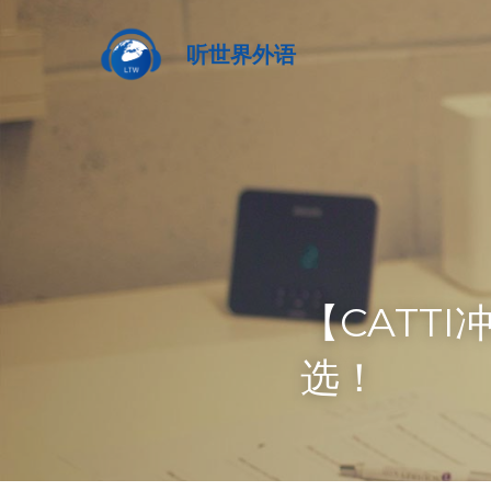
听世界外语
【CATT
选！