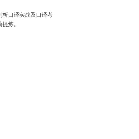
剖析口译实战及口译考
简提炼。