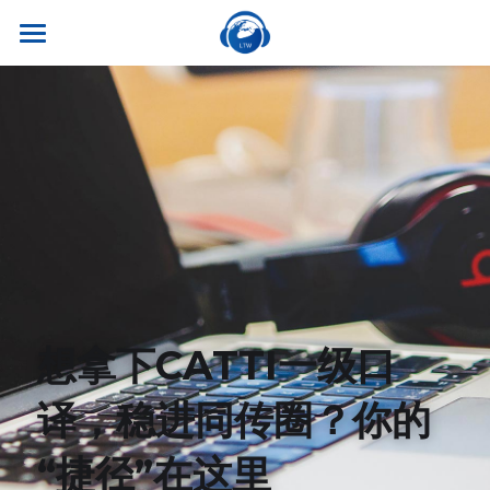
×
商品分类
首页
所有商品分类
关于我们
热门课程
听世界外语
名师风采
实习就业
英专学硕
学校荣誉
英专专硕
学习资源
实习项目
考试比赛
英语口译
就业资讯
翻译服务
干货讲座
想拿下CATTI一级口
合作伙伴
英语笔译
真题系列
笔译服务
联系我们
译，稳进同传圈？你的
最新资讯
流利口语
双语资料
口译服务
“捷径”在这里
雅思托福
翻译语种