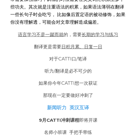
些功夫。其次就是注重语法的积累，如果语法薄弱在翻译
一些长句子时会吃亏， 比如像后置定语的被动修饰，如果
你没有理解透，可能会对文章理解造成偏差。
语言学习不是一蹴而就
的，需要
长期的学习与练习
翻译更是需要
日积月累、日复一日
对于CATTI口/笔译
听力/翻译是必不可少的
如果你今年CATTI想一次获证
那现在一定要做好冲刺了
新闻听力  英汉互译
9月CATTI冲刺课程
即将开课
名师小班课  手把手带练