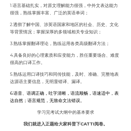
1.语言基础扎实，对原文理解能力很强，中外文表达能力
很强，熟练掌握丰富、广泛的英语单词；
2.透彻了解中国、涉英语国家和地区的社会、历史、文化
等背景情况；掌握深厚的多领域相关专业知识；
3.熟练掌握翻译理论，熟练运用各类高级翻译方法；
4.具备良好的心理素质和应变能力，胜任重要场合、难度
很高的口译工作。
5.熟练运用口译技巧和同传技能，及时、准确、完整地表
达源语主要信息，无明显错译、漏译。
6.语音、语调正确，吐字清晰，语流顺畅，语速适中，表
达自然；语言规范，无致命文法错误。
学习完考试大纲中的基本要求
我们就进入正题给大家科普下CATTI阅卷。