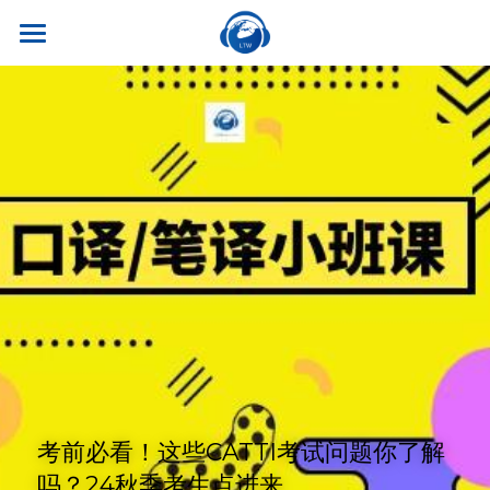
×
商品分类
首页
所有商品分类
关于我们
热门课程
听世界外语
名师风采
实习就业
英专学硕
学校荣誉
英专专硕
学习资源
实习项目
考试比赛
英语口译
就业资讯
翻译服务
干货讲座
合作伙伴
英语笔译
真题系列
笔译服务
联系我们
最新资讯
流利口语
双语资料
口译服务
考前必看！这些CATTI考试问题你了解
雅思托福
吗？24秋季考生点进来
翻译语种