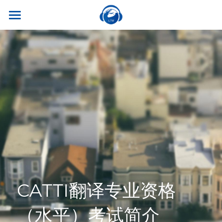
×
商品分类
首页
所有商品分类
关于我们
热门课程
听世界外语
名师风采
实习就业
英专学硕
学校荣誉
英专专硕
学习资源
实习项目
考试比赛
英语口译
就业资讯
翻译服务
干货讲座
合作伙伴
英语笔译
真题系列
笔译服务
联系我们
CATTI翻译专业资格
最新资讯
流利口语
双语资料
口译服务
（水平）考试简介
雅思托福
翻译语种