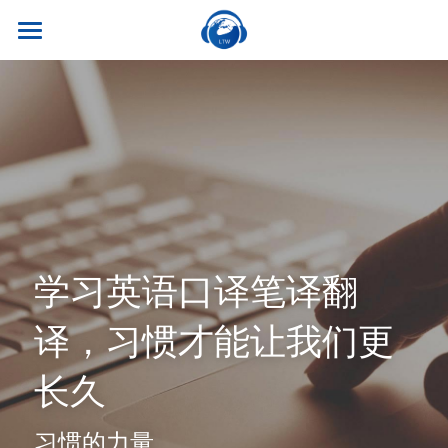
×
商品分类
首页
所有商品分类
关于我们
热门课程
听世界外语
名师风采
实习就业
英专学硕
学校荣誉
英专专硕
学习资源
实习项目
学习英语口译笔译翻
考试比赛
英语口译
就业资讯
翻译服务
干货讲座
译，习惯才能让我们更
合作伙伴
英语笔译
真题系列
笔译服务
联系我们
长久
最新资讯
流利口语
双语资料
口译服务
习惯的力量
雅思托福
翻译语种